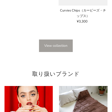
格
Curvies Chips（カービーズ・チ
ップス）
¥3,300
通
常
価
格
View collection
取り扱いブランド