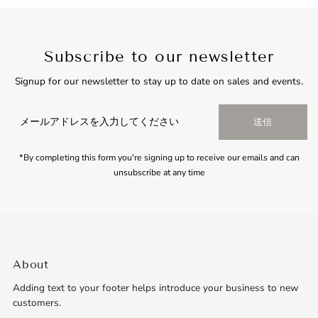
Subscribe to our newsletter
Signup for our newsletter to stay up to date on sales and events.
メ
送信
ー
ル
ア
*By completing this form you're signing up to receive our emails and can
ド
unsubscribe at any time
レ
ス
を
入
力
し
About
て
Adding text to your footer helps introduce your business to new
く
customers.
だ