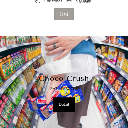
が、“Christmas Gate” in 横浜赤...
詳細
Choco Crush
EAT MY SOCKS
Detail